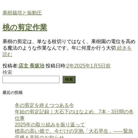
果樹栽培と振動圧
桃の剪定作業
果樹の剪定は、単なる枝切りではなく、果樹園の電位を高め
る魔法のような作業なんです。年に何度か行う大切
続きを
読む
投稿者:
店主 長坂治
投稿日時:
2年
2025年1月5日
前
検索
検索
最近の投稿
冬の剪定を終えつつある今
年始の剪定記録｜大石下のはなよめ、7本・3日間の冬
仕事
2025年の取り組みを振り返って
標高の高い畑で、今だけの完熟「大石早生」――緊急
収穫＆直販のお知らせ