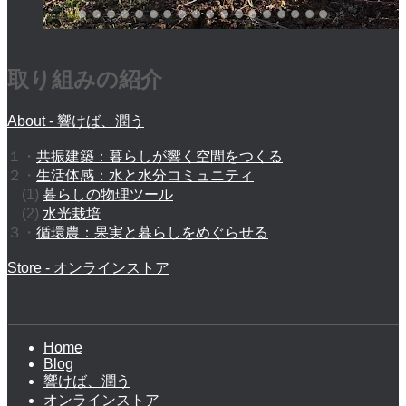
取り組みの紹介
About - 響けば、潤う
１・
共振建築：暮らしが響く空間をつくる
２・
生活体感：水と水分コミュニティ
(1)
暮らしの物理ツール
(2)
水光栽培
３・
循環農：果実と暮らしをめぐらせる
Store - オンラインストア
Home
Blog
響けば、潤う
オンラインストア