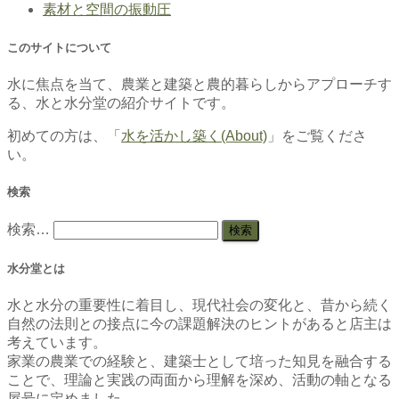
素材と空間の振動圧
このサイトについて
水に焦点を当て、農業と建築と農的暮らしからアプローチす
る、水と水分堂の紹介サイトです。
初めての方は、「
水を活かし築く(About)
」をご覧くださ
い。
検索
検
検索…
索:
水分堂とは
水と水分の重要性に着目し、現代社会の変化と、昔から続く
自然の法則との接点に今の課題解決のヒントがあると店主は
考えています。
家業の農業での経験と、建築士として培った知見を融合する
ことで、理論と実践の両面から理解を深め、活動の軸となる
屋号に定めました。