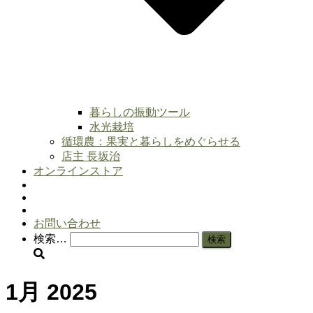
暮らしの振動ツール
水光栽培
循環農：果実と暮らしをめぐらせる
店主 長坂治
オンラインストア
お問い合わせ
検
検索…
索:
1月 2025